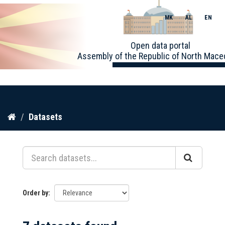
MK
AL
EN
Toggle
Open data portal
naviga
Assembly of the Republic of North Mace
Skip
Datasets
to
content
Order by