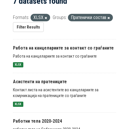
7 datasets found
Formats:
XLSX
Groups:
Пратенички состав
Filter Results
Работа на канцелариите за контакт со граѓаните
Работа на канцелариите за контакт со граѓаните
XLSX
Асистенти на пратениците
Контакт листа на асистентите во канцелариите за
комуникација на пратениците со граѓаните
XLSX
Работни тела 2020-2024