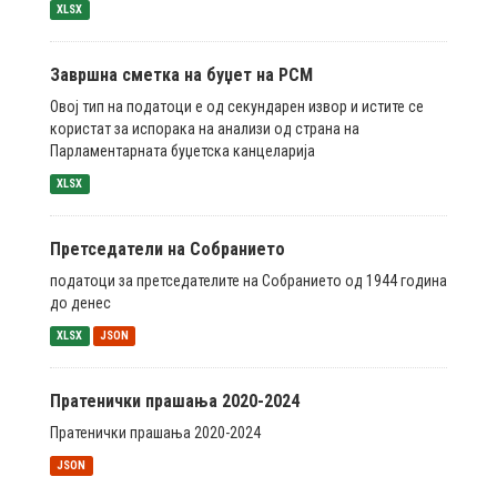
XLSX
Завршна сметка на буџет на РСМ
Овој тип на податоци е од секундарен извор и истите се
користат за испорака на анализи од страна на
Парламентарната буџетска канцеларија
XLSX
Претседатели на Собранието
податоци за претседателите на Собранието од 1944 година
до денес
XLSX
JSON
Пратенички прашања 2020-2024
Пратенички прашања 2020-2024
JSON