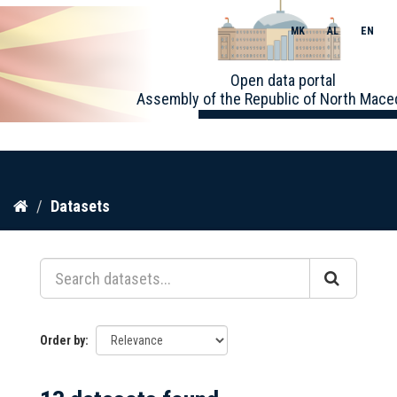
MK
AL
EN
Toggle
Open data portal
naviga
Assembly of the Republic of North Mace
Skip
Datasets
to
content
Order by