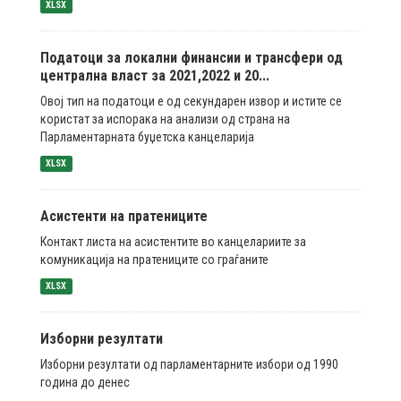
XLSX
Податоци за локални финансии и трансфери од
централна власт за 2021,2022 и 20...
Овој тип на податоци е од секундарен извор и истите се
користат за испорака на анализи од страна на
Парламентарната буџетска канцеларија
XLSX
Асистенти на пратениците
Контакт листа на асистентите во канцелариите за
комуникација на пратениците со граѓаните
XLSX
Изборни резултати
Изборни резултати од парламентарните избори од 1990
година до денес