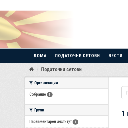
ДОМА
ПОДАТОЧНИ СЕТОВИ
ВЕСТИ
Прескокнете
Податочни сетови
до
содржина
Организации
Собрание
1
Групи
1
Парламентарен институт
1