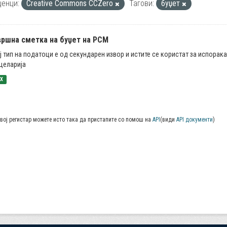
енци:
Creative Commons CCZero
Тагови:
буџет
вршна сметка на буџет на РСМ
ј тип на податоци е од секундарен извор и истите се користат за испорак
целарија
SX
вој регистар можете исто така да пристапите со помош на
API
(види
API документи
)