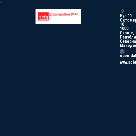
a
Бул.11
Октомв
10
1000
Скопје,
Републи
Северна
Македо
open.da
www.sob