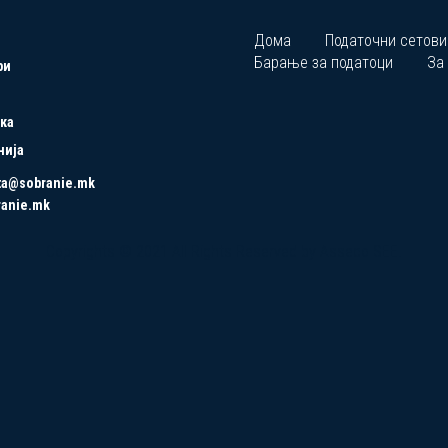
Дома
Податочни сетови
Барање за податоци
За
ри
ка
нија
ta@sobranie.mk
ranie.mk
Copyrights © 2021 All Rights Reserved by Asseco SEE.