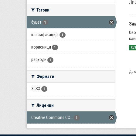
Лиц
Тагови
буџет
1
За
Ово
класификација
1
кан
корисници
1
XL
расходи
1
До о
Формати
XLSX
1
Лиценци
Creative Commons CC...
1