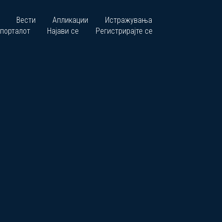
Вести
Апликации
Истражувања
 порталот
Најави се
Регистрирајте се