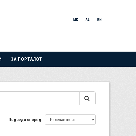
MK
AL
EN
И
ЗА ПОРТАЛОТ
Подреди според