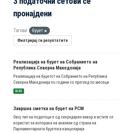
3 податочни сетови се
пронајдени
Тагови:
буџет
Филтрирај ги резултатите
Реализација на буџет на Собранието на
Република Северна Македонија
Реализација на буџетот на Собранието на Република
Северна Македонија по години со преглед по месеци
XLSX
Завршна сметка на буџет на РСМ
Овој тип на податоци е од секундарен извор и истите се
користат за испорака на анализи од страна на
Парламентарната буџетска канцеларија