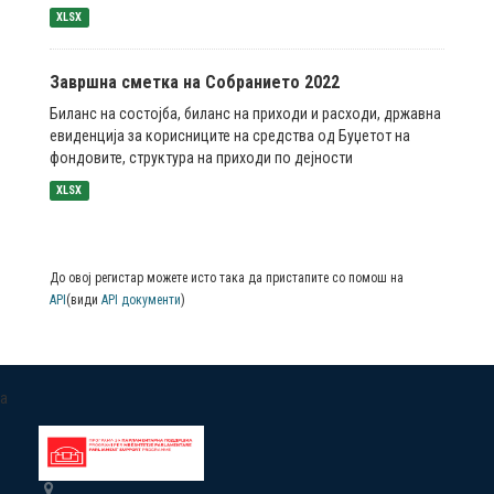
XLSX
Завршна сметка на Собранието 2022
Биланс на состојба, биланс на приходи и расходи, државна
евиденција за корисниците на средства од Буџетот на
фондовите, структура на приходи по дејности
XLSX
До овој регистар можете исто така да пристапите со помош на
API
(види
API документи
)
a