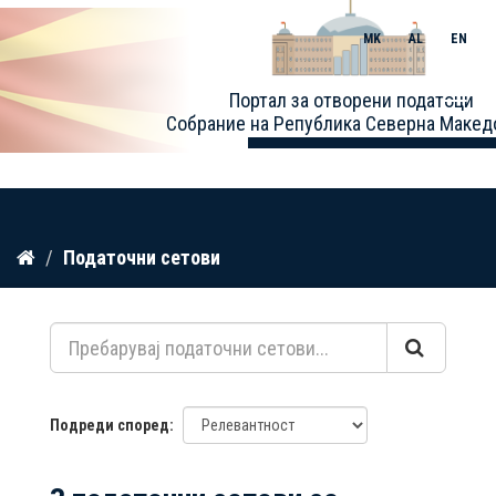
MK
AL
EN
Toggle
Портал за отворени податоци
naviga
Собрание на Република Северна Макед
Прескокнете
Податочни сетови
до
содржина
Подреди според