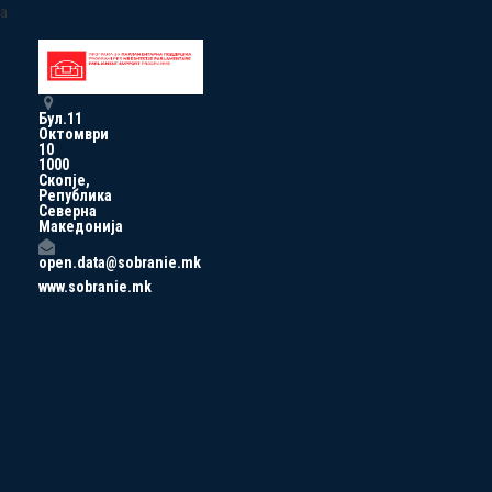
a
Бул.11
Октомври
10
1000
Скопје,
Република
Северна
Македонија
open.data@sobranie.mk
www.sobranie.mk