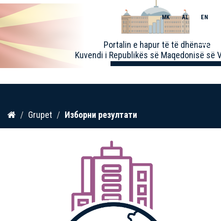
MK
AL
EN
Toggle
Portalin e hapur të të dhënave
naviga
Kuvendi i Republikës së Maqedonisë së V
Kalo
Grupet
Изборни резултати
te
përmbajtja