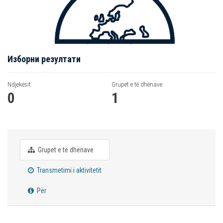
Изборни резултати
Ndjekësit
Grupet e të dhënave
0
1
Grupet e të dhënave
Transmetimi i aktivitetit
Për