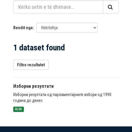
Rendit nga
1 dataset found
Filtro rezultatet
Изборни резултати
Изборни резултати од парламентарните избори од 1990
година до денес
XLSX