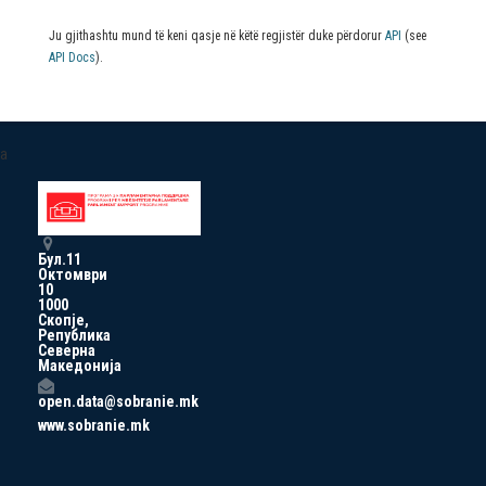
Ju gjithashtu mund të keni qasje në këtë regjistër duke përdorur
API
(see
API Docs
).
a
Бул.11
Октомври
10
1000
Скопје,
Република
Северна
Македонија
open.data@sobranie.mk
www.sobranie.mk