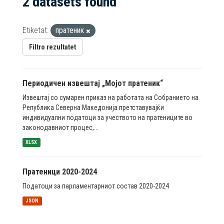
2 datasets found
Etiketat:
пратеник
Filtro rezultatet
Периодичен извештај „Мојот пратеник“
Извештај со сумарен приказ на работата на Собранието на
Република Северна Македонија претставувајќи
индивидуални податоци за учеството на пратениците во
законодавниот процес,...
XLSX
Пратеници 2020-2024
Податоци за парламентарниот состав 2020-2024
JSON