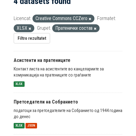
4 datasets found
Licencat:
Creative Commons CCZero
Formatet:
XLSX
Grupet:
Пратенички состав
Filtro rezultatet
Асистенти на пратениците
Контакт листа на асистентите во канцелариите за
комуникација на пратениците со граѓаните
XLSX
Претседатели на Собранието
податоци за претседателите на Собранието од 1944 година
до денес
XLSX
JSON