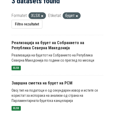
3 datasets found
Formatet:
XLSX
Etiketat:
буџет
Filtro rezultatet
Реализација на буџет на Собранието на
Република Северна Македонија
Реализација на буџетот на Собранието на Република
Северна Македонија по години со преглед по месеци
XLSX
Завршна сметка на буџет на РСМ
Овој тип на податоци е од секундарен извор и истите се
користат за испорака на анализи од страна на
Парламентарната буџетска канцеларија
XLSX