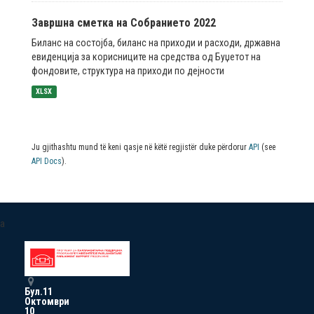
Завршна сметка на Собранието 2022
Биланс на состојба, биланс на приходи и расходи, државна
евиденција за корисниците на средства од Буџетот на
фондовите, структура на приходи по дејности
XLSX
Ju gjithashtu mund të keni qasje në këtë regjistër duke përdorur
API
(see
API Docs
).
a
Бул.11
Октомври
10