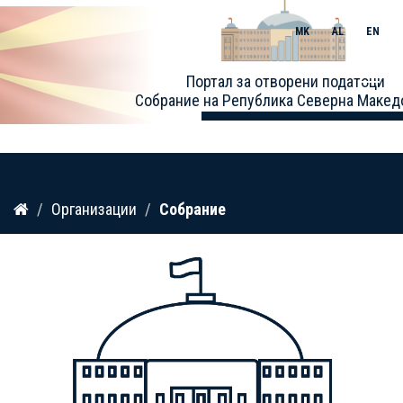
MK
AL
EN
Toggle
Портал за отворени податоци
naviga
Собрание на Република Северна Макед
Прескокнете
Организации
Собрание
до
содржина