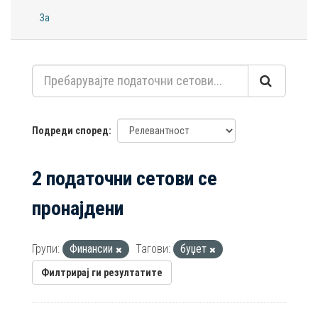
За
Подреди според
2 податочни сетови се
пронајдени
Групи:
Финансии
Тагови:
буџет
Филтрирај ги резултатите