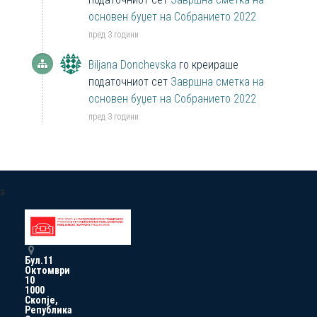
основен буџет на Собранието 2022
пред 3 години
Biljana Donchevska
го креираше
податочниот сет
Завршна сметка на
основен буџет на Собранието 2022
пред 3 години
a
Бул.11
Октомври
10
1000
Скопје,
Република