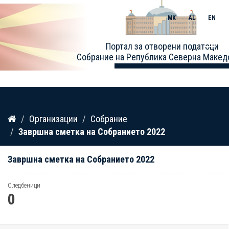
MK
AL
EN
Toggle
Портал за отворени податоци
naviga
Собрание на Република Северна Макед
Прескокнете
Организации
Собрание
до
Завршна сметка на Собранието 2022
содржина
Завршна сметка на Собранието 2022
Следбеници
0