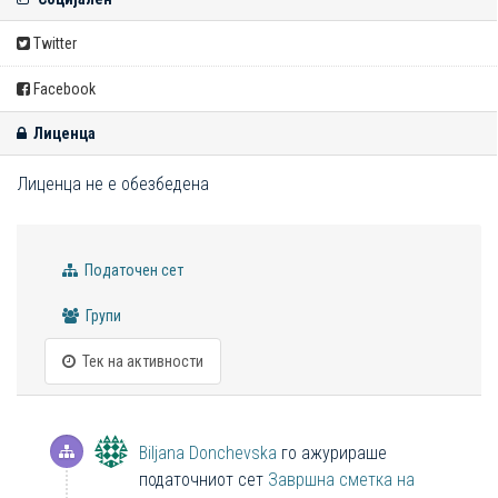
Twitter
Facebook
Лиценца
Лиценца не е обезбедена
Податочен сет
Групи
Тек на активности
Biljana Donchevska
го ажурираше
податочниот сет
Завршна сметка на