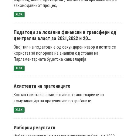
законодавниот процес,...
XLSX
Податоци за локални финансии и трансфери од
централна власт за 2021,2022 и 20...
Овој тип на податоци е од секундарен извор и истите се
користат за испорака на анализи од страна на
Парламентарната буџетска канцеларија
XLSX
Асистенти на пратениците
Контакт листа на асистентите во канцелариите за
комуникација на пратениците со граѓаните
XLSX
Изборни резултати