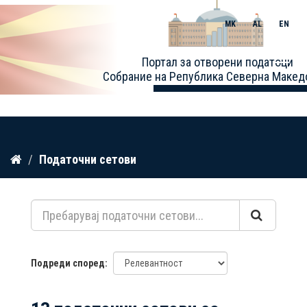
MK
AL
EN
Toggle
Портал за отворени податоци
naviga
Собрание на Република Северна Макед
Прескокнете
Податочни сетови
до
содржина
Подреди според