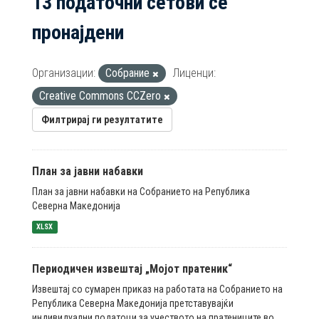
13 податочни сетови се
пронајдени
Организации:
Собрание
Лиценци:
Creative Commons CCZero
Филтрирај ги резултатите
План за јавни набавки
План за јавни набавки на Собранието на Република
Северна Македонија
XLSX
Периодичен извештај „Мојот пратеник“
Извештај со сумарен приказ на работата на Собранието на
Република Северна Македонија претставувајќи
индивидуални податоци за учеството на пратениците во