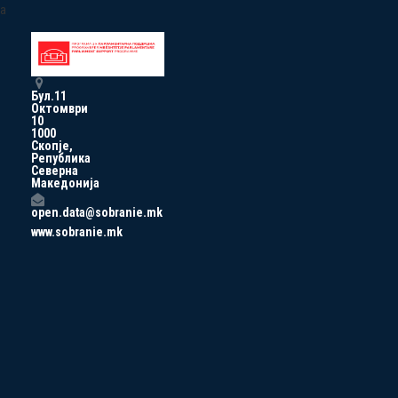
a
Бул.11
Октомври
10
1000
Скопје,
Република
Северна
Македонија
open.data@sobranie.mk
www.sobranie.mk