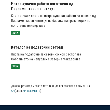
Истражувачки работи изготвени од
Парламентарен институт
Статистика и листа на истражувачки работи изготвени од
Парламентарен институт на барање на пратеници и по
сопствена иницијатива
XLSX
Каталог на податочни сетови
Листа на податочните сетови со кои располага
Собранието на Република Северна Македонија
XLSX
До овој регистар можете исто така да пристапите со помош на
API
(види
API документи
)