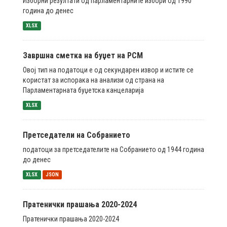
Изборни резултати од парламентарните избори од 1990
година до денес
XLSX
Завршна сметка на буџет на РСМ
Овој тип на податоци е од секундарен извор и истите се
користат за испорака на анализи од страна на
Парламентарната буџетска канцеларија
XLSX
Претседатели на Собранието
податоци за претседателите на Собранието од 1944 година
до денес
XLSX
JSON
Пратенички прашања 2020-2024
Пратенички прашања 2020-2024