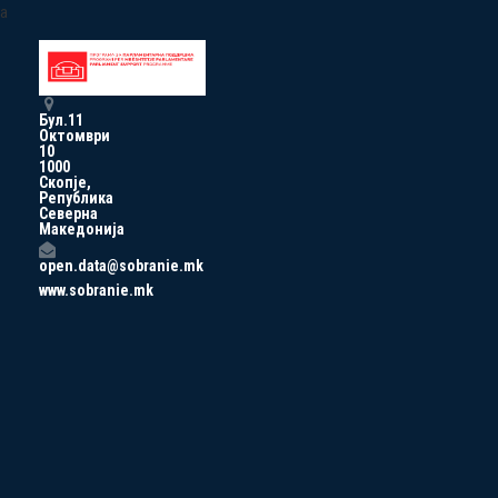
a
Бул.11
Октомври
10
1000
Скопје,
Република
Северна
Македонија
open.data@sobranie.mk
www.sobranie.mk