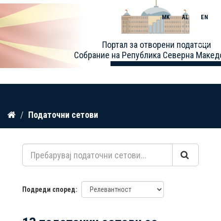
MK
AL
EN
Toggle
Портал за отворени податоци
naviga
Собрание на Република Северна Макед
Прескокнете
Податочни сетови
до
содржина
Подреди според