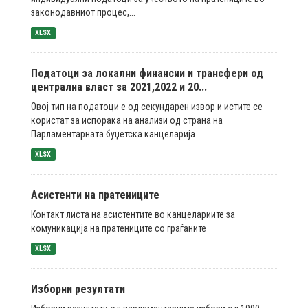
законодавниот процес,...
XLSX
Податоци за локални финансии и трансфери од
централна власт за 2021,2022 и 20...
Овој тип на податоци е од секундарен извор и истите се
користат за испорака на анализи од страна на
Парламентарната буџетска канцеларија
XLSX
Асистенти на пратениците
Контакт листа на асистентите во канцелариите за
комуникација на пратениците со граѓаните
XLSX
Изборни резултати