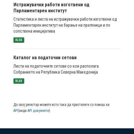
Истражувачки работи изготвени од
Парламентарен институт
Статистика и листа на истражувачки работи изготвени од
Парламентарен институт на барање на пратеници и по
сопствена иницијатива
XLSX
Каталог на податочни сетови
Листа на податочните сетови со кои располага
Собранието на Република Северна Македонија
XLSX
До овој регистар можете исто така да пристапите со помош на
API
(види
API документи
)