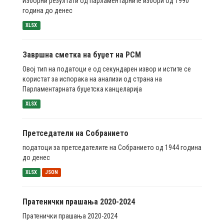
Изборни резултати од парламентарните избори од 1990
година до денес
XLSX
Завршна сметка на буџет на РСМ
Овој тип на податоци е од секундарен извор и истите се
користат за испорака на анализи од страна на
Парламентарната буџетска канцеларија
XLSX
Претседатели на Собранието
податоци за претседателите на Собранието од 1944 година
до денес
XLSX
JSON
Пратенички прашања 2020-2024
Пратенички прашања 2020-2024