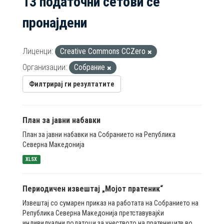
13 податочни сетови се
пронајдени
Лиценци:
Creative Commons CCZero
Организации:
Собрание
Филтрирај ги резултатите
План за јавни набавки
План за јавни набавки на Собранието на Република
Северна Македонија
XLSX
Периодичен извештај „Мојот пратеник“
Извештај со сумарен приказ на работата на Собранието на
Република Северна Македонија претставувајќи
индивидуални податоци за учеството на пратениците во