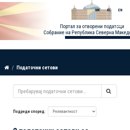
MK
AL
EN
Toggle
Портал за отворени податоци
naviga
Собрание на Република Северна Макед
Прескокнете
Податочни сетови
до
содржина
Подреди според