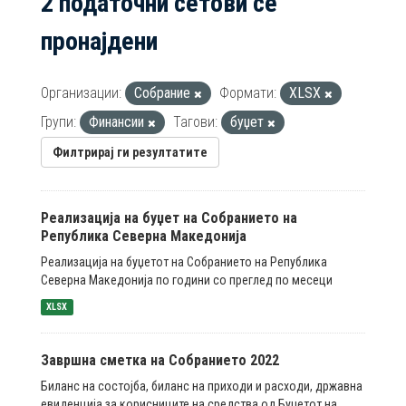
2 податочни сетови се
пронајдени
Организации:
Собрание
Формати:
XLSX
Групи:
Финансии
Тагови:
буџет
Филтрирај ги резултатите
Реализација на буџет на Собранието на
Република Северна Македонија
Реализација на буџетот на Собранието на Република
Северна Македонија по години со преглед по месеци
XLSX
Завршна сметка на Собранието 2022
Биланс на состојба, биланс на приходи и расходи, државна
евиденција за корисниците на средства од Буџетот на