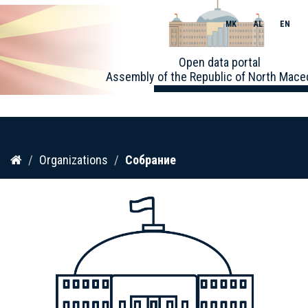
MK
AL
EN
Toggle
Open data portal
naviga
Assembly of the Republic of North Mace
Skip
Organizations
Собрание
to
content