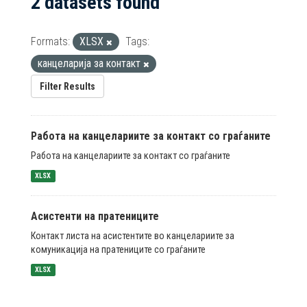
2 datasets found
Formats:
XLSX
Tags:
канцеларија за контакт
Filter Results
Работа на канцелариите за контакт со граѓаните
Работа на канцелариите за контакт со граѓаните
XLSX
Асистенти на пратениците
Контакт листа на асистентите во канцелариите за
комуникација на пратениците со граѓаните
XLSX