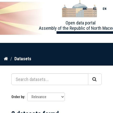
MK
AL
EN
Toggle
Open data portal
naviga
Assembly of the Republic of North Mace
Skip
Datasets
to
content
Order by