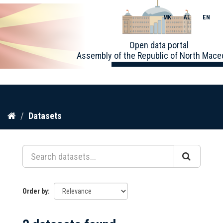
MK
AL
EN
Toggle
Open data portal
naviga
Assembly of the Republic of North Mace
Skip
Datasets
to
content
Order by