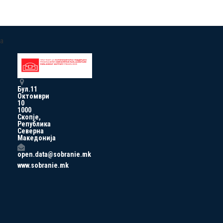
a
Бул.11
Октомври
10
1000
Скопје,
Република
Северна
Македонија
open.data@sobranie.mk
www.sobranie.mk