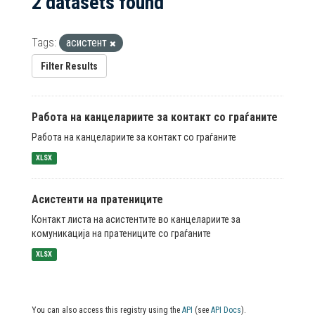
2 datasets found
Tags:
асистент
Filter Results
Работа на канцелариите за контакт со граѓаните
Работа на канцелариите за контакт со граѓаните
XLSX
Асистенти на пратениците
Контакт листа на асистентите во канцелариите за
комуникација на пратениците со граѓаните
XLSX
You can also access this registry using the
API
(see
API Docs
).