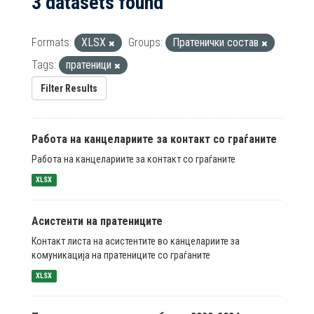
3 datasets found
Formats:
XLSX
Groups:
Пратенички состав
Tags:
пратеници
Filter Results
Работа на канцелариите за контакт со граѓаните
Работа на канцелариите за контакт со граѓаните
XLSX
Асистенти на пратениците
Контакт листа на асистентите во канцелариите за
комуникација на пратениците со граѓаните
XLSX