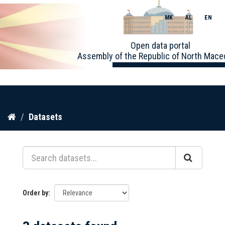
MK
AL
EN
Toggle
Open data portal
naviga
Assembly of the Republic of North Mace
Skip
Datasets
to
content
Order by