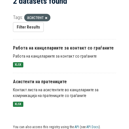
2 datasets found
Tags:
асистент
Filter Results
Работа на канцелариите за контакт со граѓаните
Работа на канцелариите за контакт со граѓаните
XLSX
Асистенти на пратениците
Контакт листа на асистентите во канцелариите за
комуникација на пратениците со граѓаните
XLSX
You can also access this registry using the
API
(see
API Docs
).