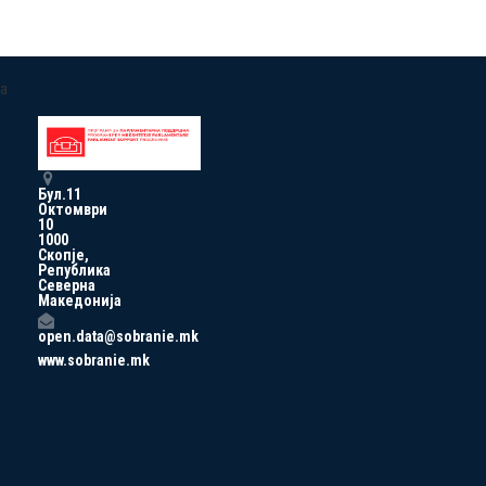
a
Бул.11
Октомври
10
1000
Скопје,
Република
Северна
Македонија
open.data@sobranie.mk
www.sobranie.mk