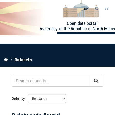
MK
AL
EN
Toggle
Open data portal
naviga
Assembly of the Republic of North Mace
Skip
Datasets
to
content
Order by