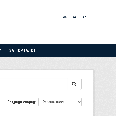
MK
AL
EN
И
ЗА ПОРТАЛОТ
Подреди според