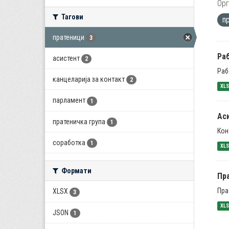
Орг
Тагови
п
пратеници
3
Раб
асистент
2
Раб
канцеларија за контакт
2
XL
парламент
1
Ас
пратеничка група
1
Кон
соработка
1
XL
Формати
Пра
Пра
XLSX
3
XL
JSON
1