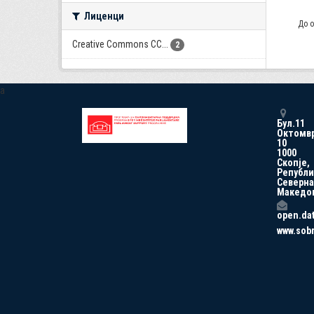
Лиценци
До о
Creative Commons CC...
2
a
Бул.11
Октомв
10
1000
Скопје,
Републи
Северна
Македо
open.da
www.sob