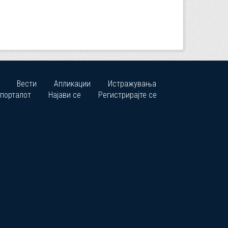
Вести
Апликации
Истражувања
 порталот
Најави се
Регистрирајте се