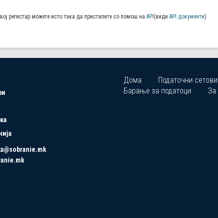
вој регистар можете исто така да пристапите со помош на
API
(види
API документи
)
Дома
Податочни сетови
Барање за податоци
За
ри
ка
нија
ta@sobranie.mk
ranie.mk
Copyrights © 2021 All Rights Reserved by Asseco SEE.