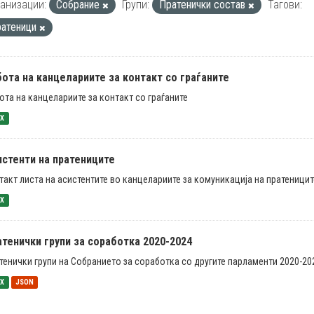
анизации:
Собрание
Групи:
Пратенички состав
Тагови:
ратеници
ота на канцелариите за контакт со граѓаните
ота на канцелариите за контакт со граѓаните
SX
истенти на пратениците
такт листа на асистентите во канцелариите за комуникација на пратеницит
SX
тенички групи за соработка 2020-2024
тенички групи на Собранието за соработка со другите парламенти 2020-20
SX
JSON