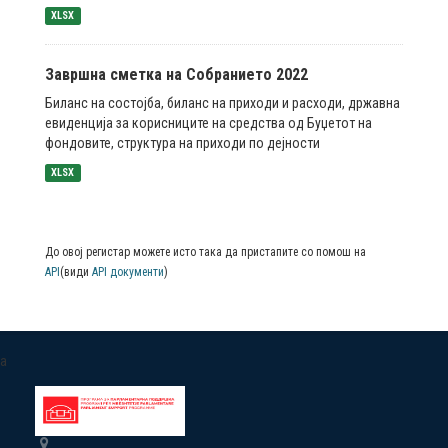
XLSX
Завршна сметка на Собранието 2022
Биланс на состојба, биланс на приходи и расходи, државна
евиденција за корисниците на средства од Буџетот на
фондовите, структура на приходи по дејности
XLSX
До овој регистар можете исто така да пристапите со помош на
API
(види
API документи
)
a