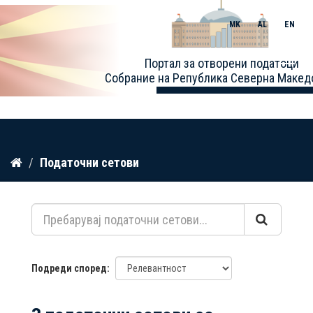
MK
AL
EN
Toggle
Портал за отворени податоци
naviga
Собрание на Република Северна Макед
Прескокнете
Податочни сетови
до
содржина
Подреди според