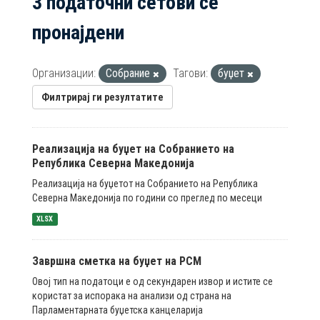
3 податочни сетови се
пронајдени
Организации:
Собрание
Тагови:
буџет
Филтрирај ги резултатите
Реализација на буџет на Собранието на
Република Северна Македонија
Реализација на буџетот на Собранието на Република
Северна Македонија по години со преглед по месеци
XLSX
Завршна сметка на буџет на РСМ
Овој тип на податоци е од секундарен извор и истите се
користат за испорака на анализи од страна на
Парламентарната буџетска канцеларија