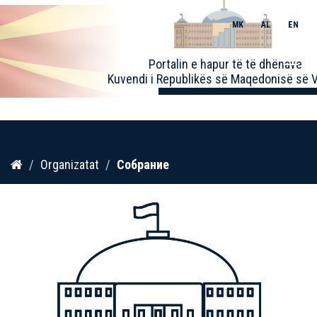
MK
AL
EN
Toggle
Portalin e hapur të të dhënave
naviga
Kuvendi i Republikës së Maqedonisë së V
Kalo
Organizatat
Собрание
te
përmbajtja