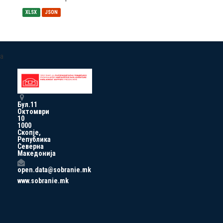
XLSX
JSON
a
Бул.11
Октомври
10
1000
Скопје,
Република
Северна
Македонија
open.data@sobranie.mk
www.sobranie.mk