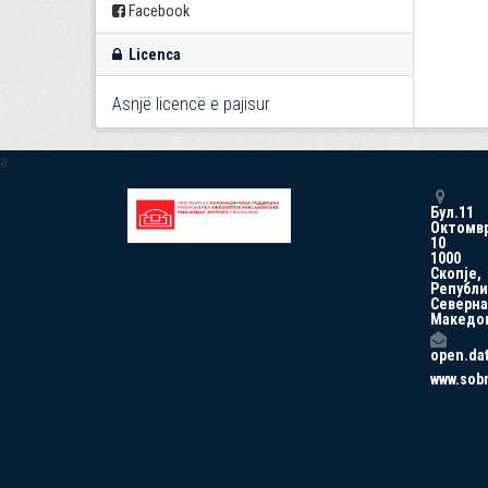
Facebook
Licenca
Asnjë licencë e pajisur
a
Бул.11
Октомв
10
1000
Скопје,
Републи
Северна
Македо
open.da
www.sob