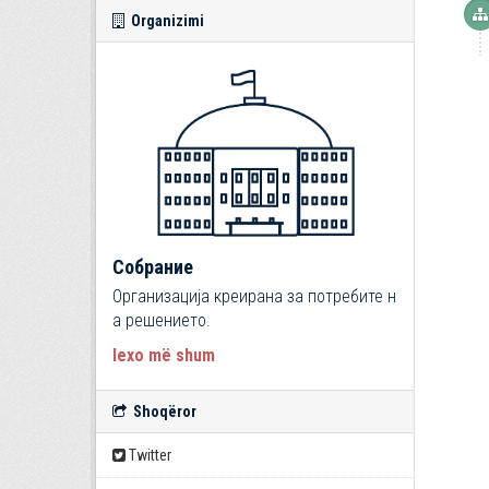
Organizimi
Собрание
Организација креирана за потребите н
а решението.
lexo më shum
Shoqëror
Twitter