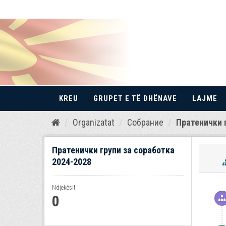
KREU
GRUPET E TË DHËNAVE
LAJME
Kalo
Organizatat
Собрание
Пратенички г
te
përmbajtja
Пратенички групи за соработка
2024-2028
Ndjekësit
0