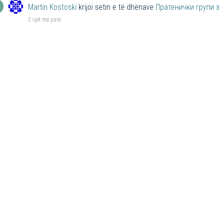
Martin Kostoski
krijoi setin e të dhënave
Пратенички групи 
2 vjet më parë