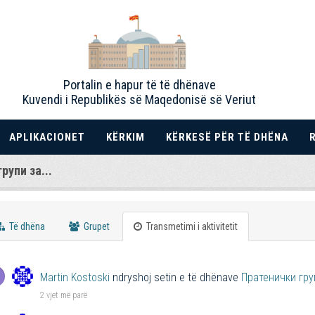
Portalin e hapur të të dhënave
Kuvendi i Republikës së Maqedonisë së Veriut
APLIKACIONET
KËRKIM
KËRKESË PËR TË DHËNA
рупи за...
Të dhëna
Grupet
Transmetimi i aktivitetit
Martin Kostoski
ndryshoj setin e të dhënave
Пратенички гру
2 vjet më parë