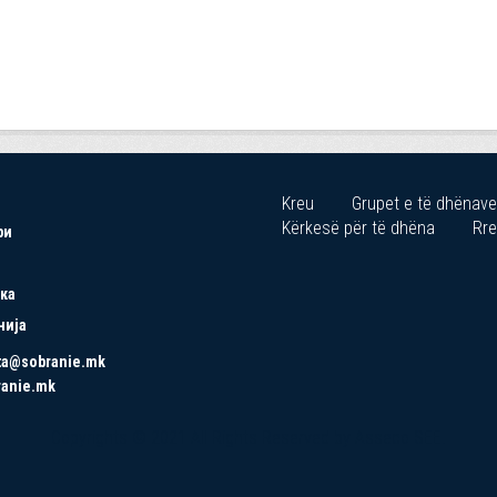
Kreu
Grupet e të dhënave
Kërkesë për të dhëna
Rre
ри
ка
нија
ta@sobranie.mk
ranie.mk
Copyrights © 2021 All Rights Reserved by Asseco SEE.