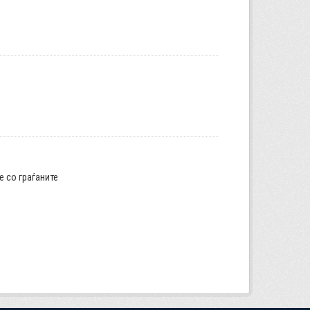
е со граѓаните