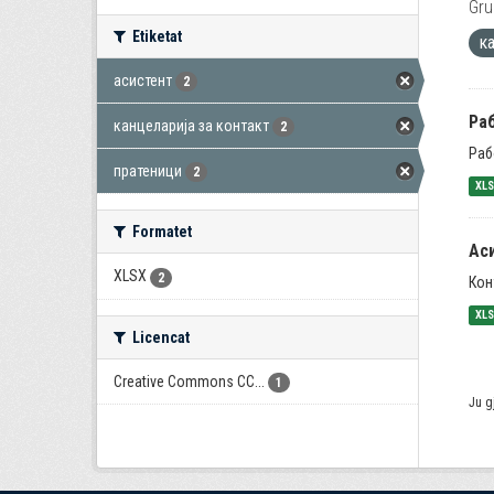
Gru
Etiketat
к
асистент
2
Раб
канцеларија за контакт
2
Раб
пратеници
2
XL
Formatet
Ас
XLSX
2
Кон
XL
Licencat
Creative Commons CC...
1
Ju g