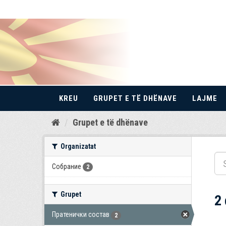
KREU
GRUPET E TË DHËNAVE
LAJME
Kalo
Grupet e të dhënave
te
përmbajtja
Organizatat
Собрание
2
Grupet
2
Пратенички состав
2