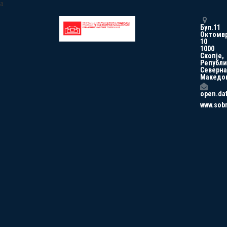
a
Бул.11
Октомв
10
1000
Скопје,
Републи
Северна
Македо
open.da
www.sob