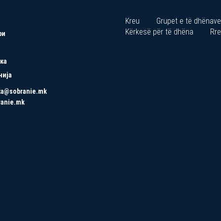
Kreu
Grupet e të dhënave
Kërkesë për të dhëna
Rre
ри
ка
нија
ta@sobranie.mk
ranie.mk
Copyrights © 2021 All Rights Reserved by Asseco SEE.