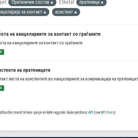
pet:
Пратенички состав
Etiketat:
пратеници
анцеларија за контакт
асистент
ота на канцелариите за контакт со граѓаните
ота на канцелариите за контакт со граѓаните
SX
истенти на пратениците
такт листа на асистентите во канцелариите за комуникација на пратеницит
SX
jithashtu mund të keni qasje në këtë regjistër duke përdorur
API
(see
API Docs
).