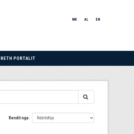
MK
AL
EN
RRETH PORTALIT
Rendit nga