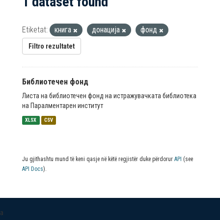
1 dataset found
Etiketat:
книга
донација
фонд
Filtro rezultatet
Библиотечен фонд
Листа на библиотечен фонд на истражувачката библиотека
на Паралментарен институт
XLSX
CSV
Ju gjithashtu mund të keni qasje në këtë regjistër duke përdorur
API
(see
API Docs
).
a