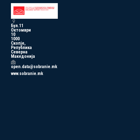
Бул.11
Октомври
10
1000
Скопје,
Република
Северна
Македонија
open.data@sobranie.mk
www.sobranie.mk