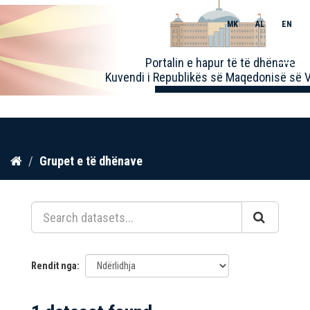
MK
AL
EN
Toggle
Portalin e hapur të të dhënave
naviga
Kuvendi i Republikës së Maqedonisë së V
Kalo
Grupet e të dhënave
te
përmbajtja
Rendit nga