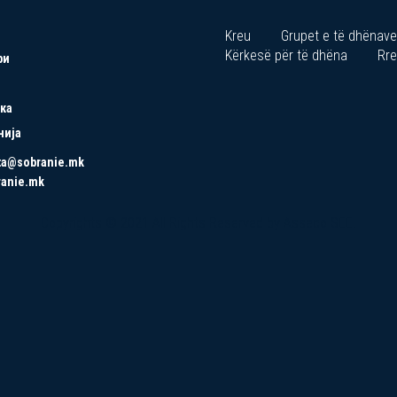
Kreu
Grupet e të dhënave
Kërkesë për të dhëna
Rre
ри
ка
нија
ta@sobranie.mk
ranie.mk
Copyrights © 2021 All Rights Reserved by Asseco SEE.