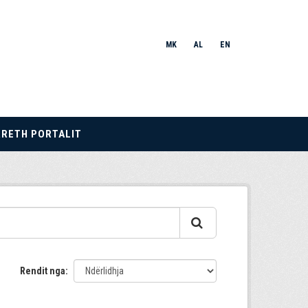
MK
AL
EN
RRETH PORTALIT
Rendit nga