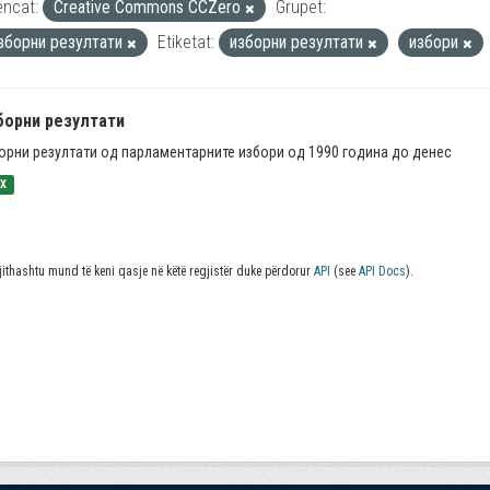
encat:
Creative Commons CCZero
Grupet:
зборни резултати
Etiketat:
изборни резултати
избори
борни резултати
орни резултати од парламентарните избори од 1990 година до денес
SX
jithashtu mund të keni qasje në këtë regjistër duke përdorur
API
(see
API Docs
).