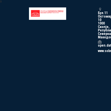
a
Бул.11
Октомв
10
1000
Скопје,
Републи
Северна
Македо
open.da
www.sob