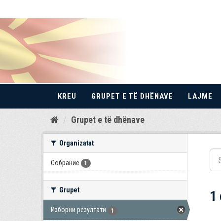
KREU
GRUPET E TË DHËNAVE
LAJME
Kalo
Grupet e të dhënave
te
përmbajtja
Organizatat
Собрание
1
Grupet
1
Изборни резултати
1