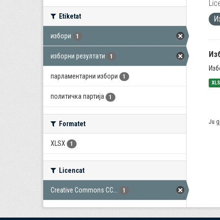
Lic
Etiketat
И
избори
1
Из
изборни резултати
1
Изб
парламентарни избори
1
XL
политичка партија
1
Ju g
Formatet
XLSX
1
Licencat
Creative Commons CC...
1