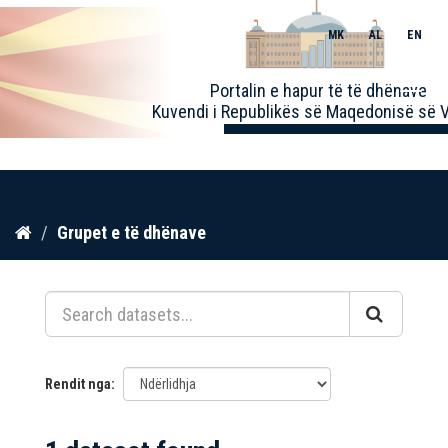
MK
AL
EN
Toggle
Portalin e hapur të të dhënave
naviga
Kuvendi i Republikës së Maqedonisë së V
Kalo
Grupet e të dhënave
te
përmbajtja
Rendit nga