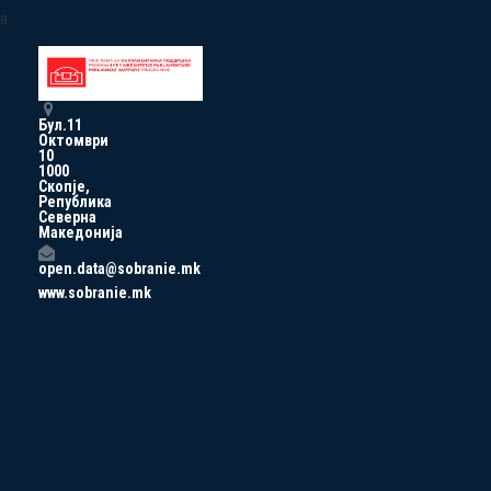
a
Бул.11
Октомври
10
1000
Скопје,
Република
Северна
Македонија
open.data@sobranie.mk
www.sobranie.mk