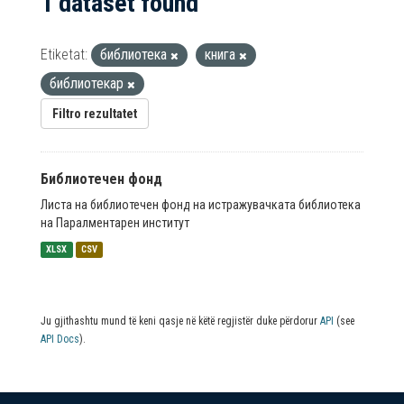
1 dataset found
Etiketat:
библиотека
книга
библиотекар
Filtro rezultatet
Библиотечен фонд
Листа на библиотечен фонд на истражувачката библиотека
на Паралментарен институт
XLSX
CSV
Ju gjithashtu mund të keni qasje në këtë regjistër duke përdorur
API
(see
API Docs
).