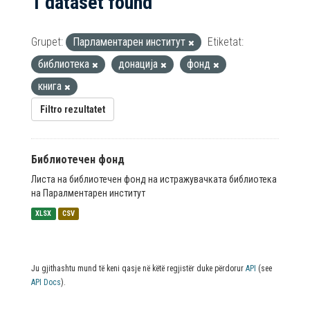
1 dataset found
Grupet:
Парламентарен институт
Etiketat:
библиотека
донација
фонд
книга
Filtro rezultatet
Библиотечен фонд
Листа на библиотечен фонд на истражувачката библиотека
на Паралментарен институт
XLSX
CSV
Ju gjithashtu mund të keni qasje në këtë regjistër duke përdorur
API
(see
API Docs
).