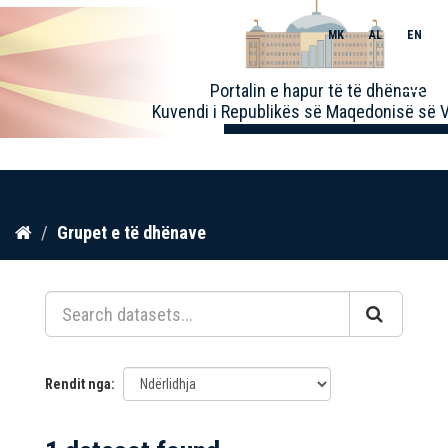
MK
AL
EN
Toggle
Portalin e hapur të të dhënave
naviga
Kuvendi i Republikës së Maqedonisë së V
Kalo
Grupet e të dhënave
te
përmbajtja
Rendit nga