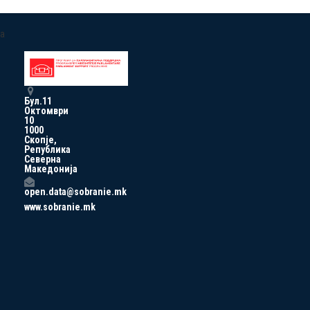
a
Бул.11
Октомври
10
1000
Скопје,
Република
Северна
Македонија
open.data@sobranie.mk
www.sobranie.mk