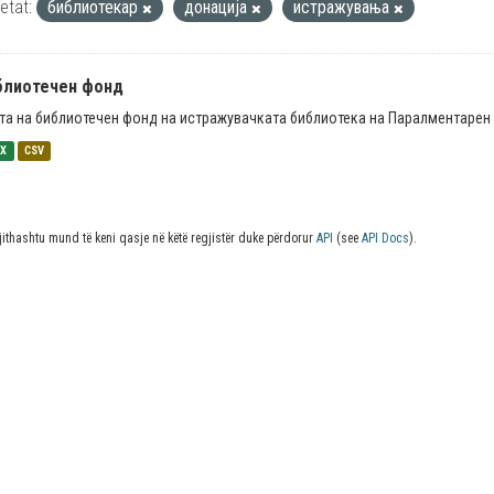
ketat:
библиотекар
донација
истражувања
блиотечен фонд
та на библиотечен фонд на истражувачката библиотека на Паралментарен 
SX
CSV
jithashtu mund të keni qasje në këtë regjistër duke përdorur
API
(see
API Docs
).