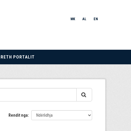
MK
AL
EN
RRETH PORTALIT
Rendit nga