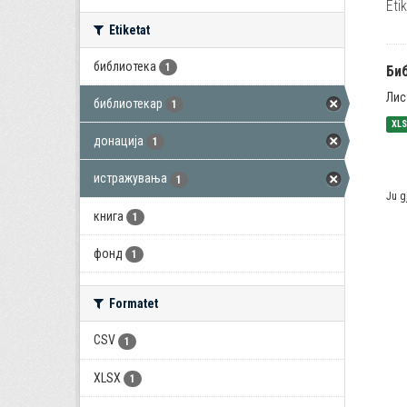
Eti
Etiketat
библиотека
1
Би
Лис
библиотекар
1
XL
донација
1
истражувања
1
Ju g
книга
1
фонд
1
Formatet
CSV
1
XLSX
1