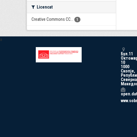
Licencat
Creative Commons CC...
1
a
Бул.11
Октомв
10
1000
Скопје,
Републи
Северна
Македо
open.da
www.sob