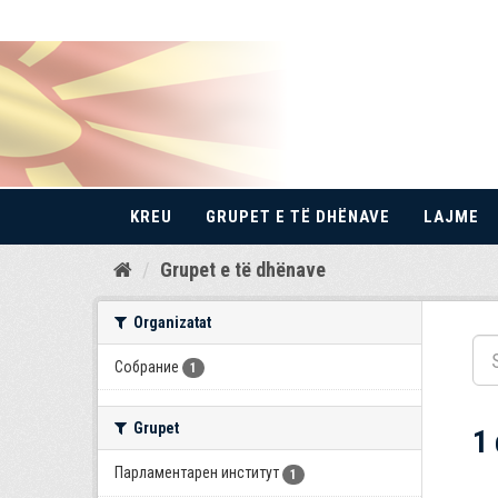
KREU
GRUPET E TË DHËNAVE
LAJME
Kalo
Grupet e të dhënave
te
përmbajtja
Organizatat
Собрание
1
Grupet
1
Парламентарен институт
1