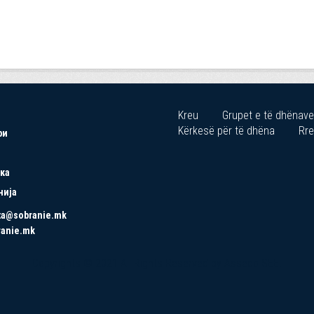
Kreu
Grupet e të dhënave
Kërkesë për të dhëna
Rre
ри
ка
нија
ta@sobranie.mk
ranie.mk
Copyrights © 2021 All Rights Reserved by Asseco SEE.