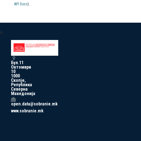
API Docs
).
a
Бул.11
Октомври
10
1000
Скопје,
Република
Северна
Македонија
open.data@sobranie.mk
www.sobranie.mk