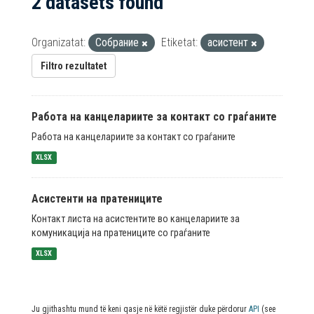
2 datasets found
Organizatat:
Собрание
Etiketat:
асистент
Filtro rezultatet
Работа на канцелариите за контакт со граѓаните
Работа на канцелариите за контакт со граѓаните
XLSX
Асистенти на пратениците
Контакт листа на асистентите во канцелариите за
комуникација на пратениците со граѓаните
XLSX
Ju gjithashtu mund të keni qasje në këtë regjistër duke përdorur
API
(see