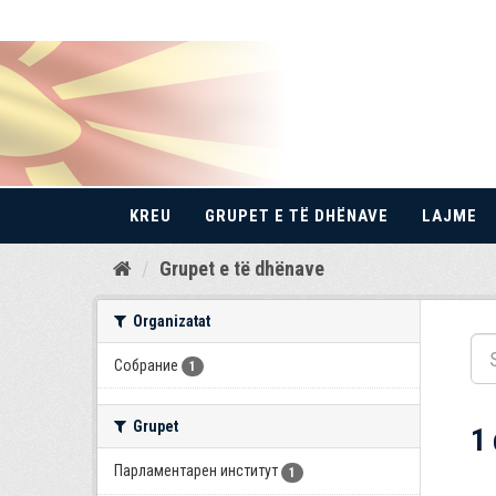
KREU
GRUPET E TË DHËNAVE
LAJME
Kalo
Grupet e të dhënave
te
përmbajtja
Organizatat
Собрание
1
Grupet
1
Парламентарен институт
1