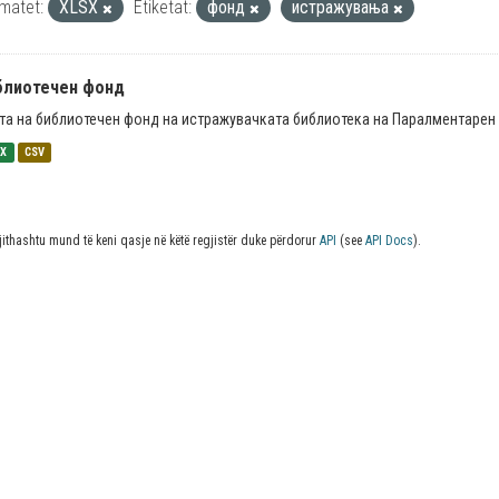
matet:
XLSX
Etiketat:
фонд
истражувања
блиотечен фонд
та на библиотечен фонд на истражувачката библиотека на Паралментарен 
SX
CSV
jithashtu mund të keni qasje në këtë regjistër duke përdorur
API
(see
API Docs
).