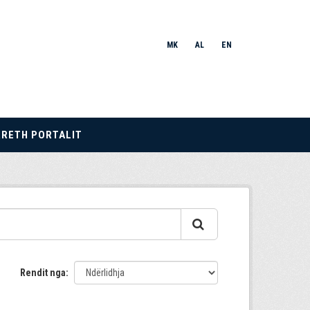
MK
AL
EN
RRETH PORTALIT
Rendit nga