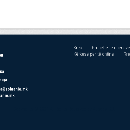
Kreu
Grupet e të dhënave
Kërkesë për të dhëna
Rre
ри
ка
нија
ta@sobranie.mk
ranie.mk
Copyrights © 2021 All Rights Reserved by Asseco SEE.