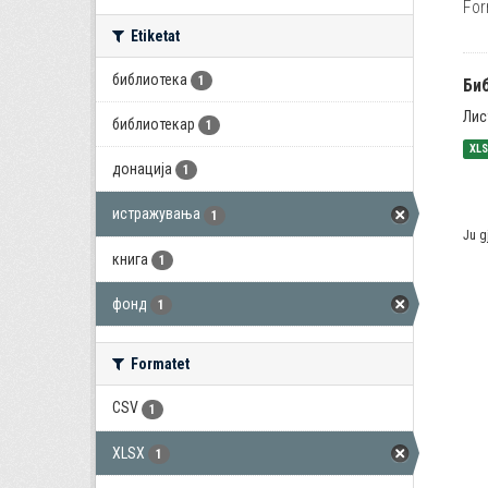
For
Etiketat
библиотека
1
Би
Лис
библиотекар
1
XL
донација
1
истражувања
1
Ju g
книга
1
фонд
1
Formatet
CSV
1
XLSX
1