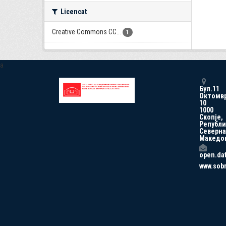
Licencat
Creative Commons CC...
1
a
Бул.11
Октомв
10
1000
Скопје,
Републи
Северна
Македо
open.da
www.sob