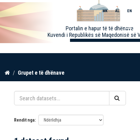
MK
AL
EN
Toggle
Portalin e hapur të të dhënave
naviga
Kuvendi i Republikës së Maqedonisë së V
Kalo
Grupet e të dhënave
te
përmbajtja
Rendit nga