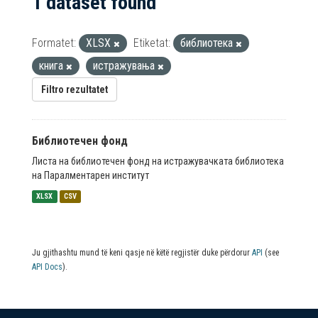
1 dataset found
Formatet:
XLSX
Etiketat:
библиотека
книга
истражувања
Filtro rezultatet
Библиотечен фонд
Листа на библиотечен фонд на истражувачката библиотека
на Паралментарен институт
XLSX
CSV
Ju gjithashtu mund të keni qasje në këtë regjistër duke përdorur
API
(see
API Docs
).