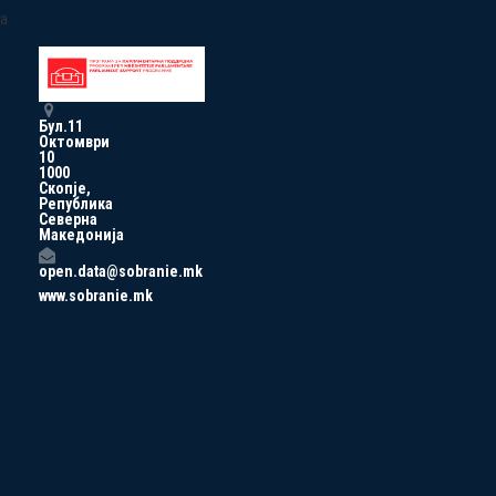
a
Бул.11
Октомври
10
1000
Скопје,
Република
Северна
Македонија
open.data@sobranie.mk
www.sobranie.mk