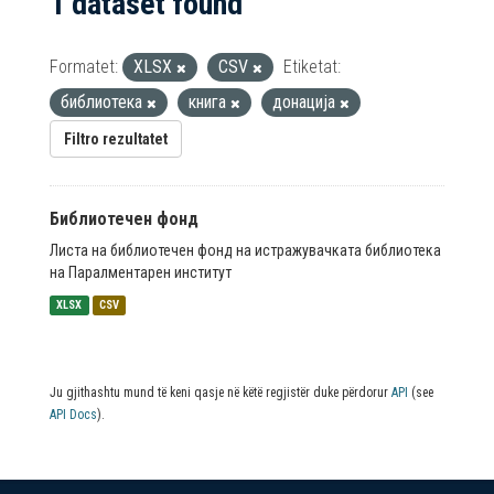
1 dataset found
Formatet:
XLSX
CSV
Etiketat:
библиотека
книга
донација
Filtro rezultatet
Библиотечен фонд
Листа на библиотечен фонд на истражувачката библиотека
на Паралментарен институт
XLSX
CSV
Ju gjithashtu mund të keni qasje në këtë regjistër duke përdorur
API
(see
API Docs
).