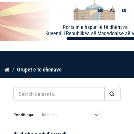
MK
AL
EN
Toggle
Portalin e hapur të të dhënave
naviga
Kuvendi i Republikës së Maqedonisë së V
Kalo
Grupet e të dhënave
te
përmbajtja
Rendit nga