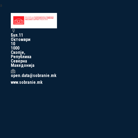
a
Бул.11
Октомври
10
1000
Скопје,
Република
Северна
Македонија
open.data@sobranie.mk
www.sobranie.mk