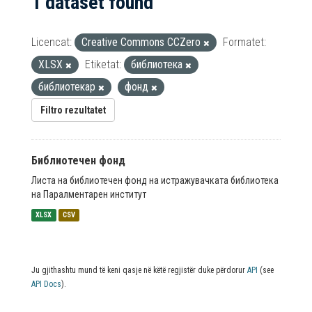
1 dataset found
Licencat:
Creative Commons CCZero
Formatet:
XLSX
Etiketat:
библиотека
библиотекар
фонд
Filtro rezultatet
Библиотечен фонд
Листа на библиотечен фонд на истражувачката библиотека
на Паралментарен институт
XLSX
CSV
Ju gjithashtu mund të keni qasje në këtë regjistër duke përdorur
API
(see
API Docs
).