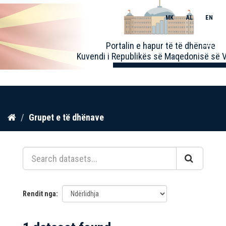
MK
AL
EN
Toggle
Portalin e hapur të të dhënave
naviga
Kuvendi i Republikës së Maqedonisë së V
Kalo
Grupet e të dhënave
te
përmbajtja
Rendit nga