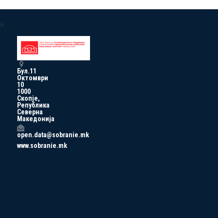
a
Бул.11
Октомври
10
1000
Скопје,
Република
Северна
Македонија
open.data@sobranie.mk
www.sobranie.mk