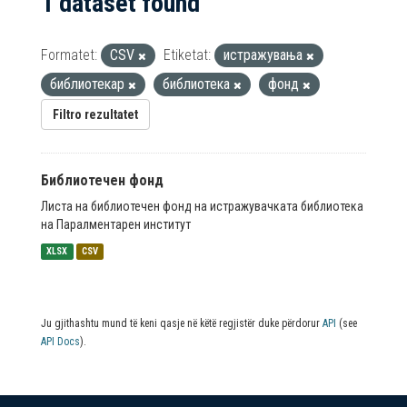
1 dataset found
Formatet:
CSV
Etiketat:
истражувања
библиотекар
библиотека
фонд
Filtro rezultatet
Библиотечен фонд
Листа на библиотечен фонд на истражувачката библиотека
на Паралментарен институт
XLSX
CSV
Ju gjithashtu mund të keni qasje në këtë regjistër duke përdorur
API
(see
API Docs
).