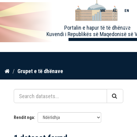
MK
AL
EN
Toggle
Portalin e hapur të të dhënave
naviga
Kuvendi i Republikës së Maqedonisë së V
Kalo
Grupet e të dhënave
te
përmbajtja
Rendit nga