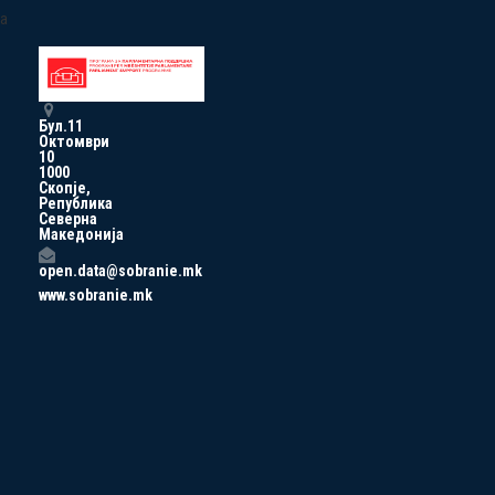
a
Бул.11
Октомври
10
1000
Скопје,
Република
Северна
Македонија
open.data@sobranie.mk
www.sobranie.mk