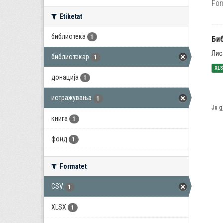
For
Etiketat
библиотека
1
Би
Лис
библиотекар
1
XL
донација
1
истражувања
1
Ju g
книга
1
фонд
1
Formatet
CSV
1
XLSX
1