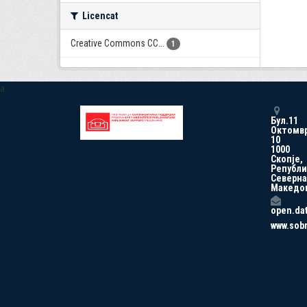
Licencat
Creative Commons CC...
1
a
Бул.11
Октомв
10
1000
Скопје,
Републи
Северна
Македо
open.da
www.sob