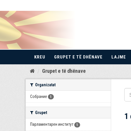
KREU
GRUPET E TË DHËNAVE
LAJME
Kalo
Grupet e të dhënave
te
përmbajtja
Organizatat
Собрание
1
Grupet
1
Парламентарен институт
1