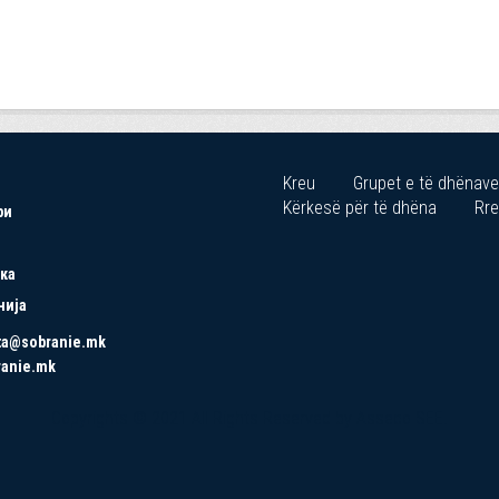
Kreu
Grupet e të dhënave
Kërkesë për të dhëna
Rre
ри
ка
нија
ta@sobranie.mk
ranie.mk
Copyrights © 2021 All Rights Reserved by Asseco SEE.