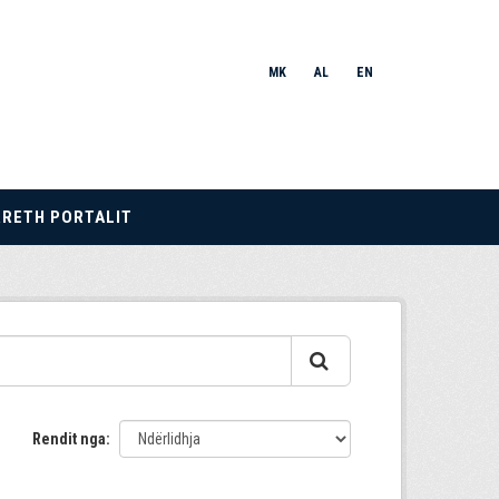
MK
AL
EN
RRETH PORTALIT
Rendit nga