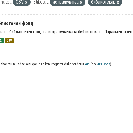
matet:
CSV
Etiketat:
истражувања
библиотекар
блиотечен фонд
та на библиотечен фонд на истражувачката библиотека на Паралментарен 
SX
CSV
jithashtu mund të keni qasje në këtë regjistër duke përdorur
API
(see
API Docs
).