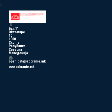
a
Бул.11
Октомври
10
1000
Скопје,
Република
Северна
Македонија
open.data@sobranie.mk
www.sobranie.mk