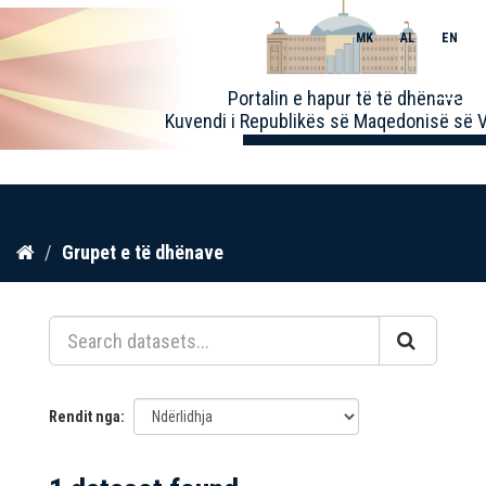
MK
AL
EN
Toggle
Portalin e hapur të të dhënave
naviga
Kuvendi i Republikës së Maqedonisë së V
Kalo
Grupet e të dhënave
te
përmbajtja
Rendit nga