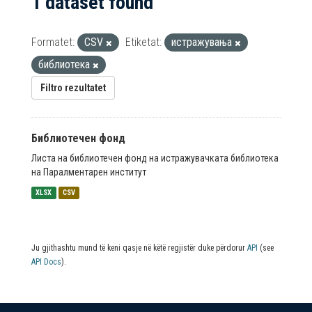
1 dataset found
Formatet:
CSV
Etiketat:
истражувања
библиотека
Filtro rezultatet
Библиотечен фонд
Листа на библиотечен фонд на истражувачката библиотека
на Паралментарен институт
XLSX
CSV
Ju gjithashtu mund të keni qasje në këtë regjistër duke përdorur
API
(see
API Docs
).