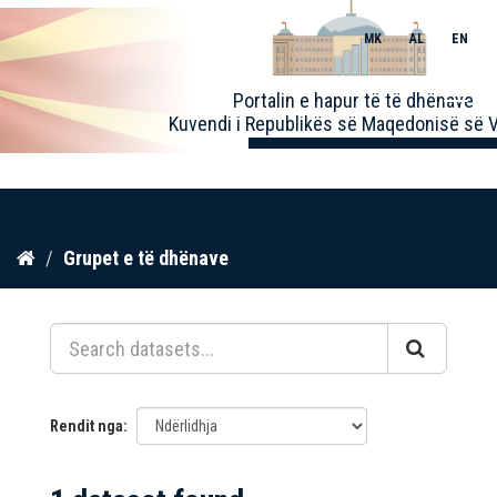
MK
AL
EN
Toggle
Portalin e hapur të të dhënave
naviga
Kuvendi i Republikës së Maqedonisë së V
Kalo
Grupet e të dhënave
te
përmbajtja
Rendit nga