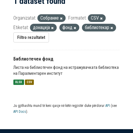
1 dataset found
Organizatat:
Собрание
Formatet:
CSV
Etiketat:
донација
фонд
библиотекар
Filtro rezultatet
Библиотечен фонд
Листа на библиотечен фонд на истражувачката библиотека
на Паралментарен институт
XLSX
CSV
Ju gjithashtu mund të keni qasje në këtë regjistër duke përdorur
API
(see
API Docs
).