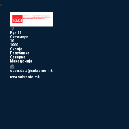
a
Бул.11
Октомври
10
1000
Скопје,
Република
Северна
Македонија
open.data@sobranie.mk
www.sobranie.mk