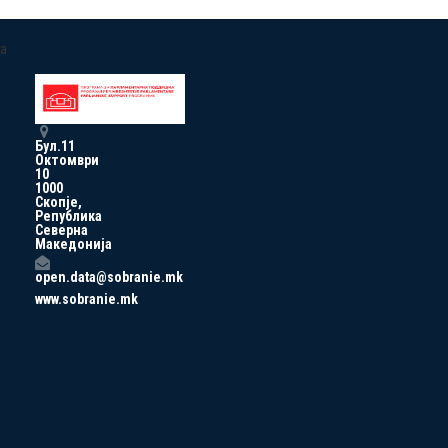
a
Бул.11
Октомври
10
1000
Скопје,
Република
Северна
Македонија
open.data@sobranie.mk
www.sobranie.mk