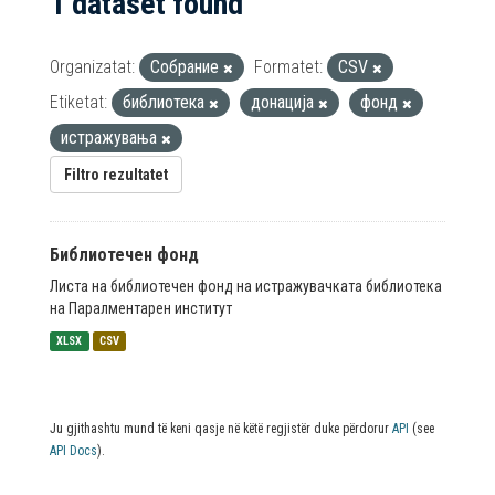
1 dataset found
Organizatat:
Собрание
Formatet:
CSV
Etiketat:
библиотека
донација
фонд
истражувања
Filtro rezultatet
Библиотечен фонд
Листа на библиотечен фонд на истражувачката библиотека
на Паралментарен институт
XLSX
CSV
Ju gjithashtu mund të keni qasje në këtë regjistër duke përdorur
API
(see
API Docs
).