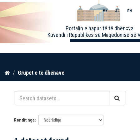
MK
AL
EN
Toggle
Portalin e hapur të të dhënave
naviga
Kuvendi i Republikës së Maqedonisë së V
Kalo
Grupet e të dhënave
te
përmbajtja
Rendit nga