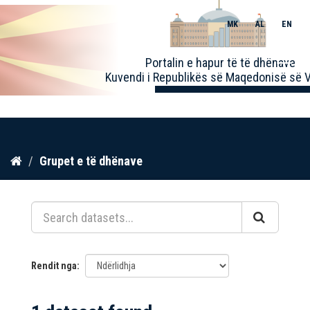
MK
AL
EN
Toggle
Portalin e hapur të të dhënave
naviga
Kuvendi i Republikës së Maqedonisë së V
Kalo
Grupet e të dhënave
te
përmbajtja
Rendit nga