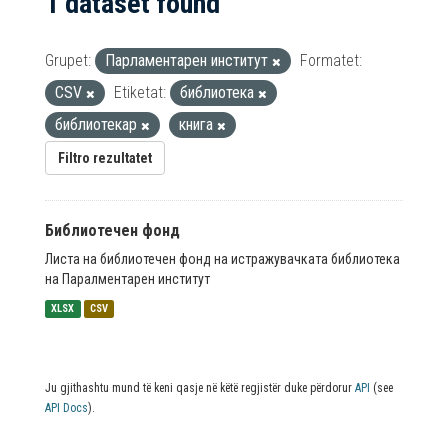
1 dataset found
Grupet:
Парламентарен институт
Formatet:
CSV
Etiketat:
библиотека
библиотекар
книга
Filtro rezultatet
Библиотечен фонд
Листа на библиотечен фонд на истражувачката библиотека
на Паралментарен институт
XLSX
CSV
Ju gjithashtu mund të keni qasje në këtë regjistër duke përdorur
API
(see
API Docs
).