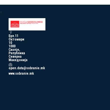
a
Бул.11
Октомври
10
1000
Скопје,
Република
Северна
Македонија
open.data@sobranie.mk
www.sobranie.mk