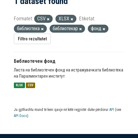
1 dataset found
Formatet:
CSV
XLSX
Etiketat:
библиотека
библиотекар
фонд
Filtro rezultatet
Библиотечен фонд
Листа на библиотечен фонд на истражувачката библиотека
на Паралментарен институт
XLSX
CSV
Ju gjithashtu mund të keni qasje në këtë regjistër duke përdorur
API
(see
API Docs
).