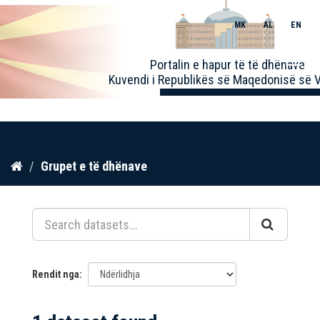
MK
AL
EN
Toggle
Portalin e hapur të të dhënave
naviga
Kuvendi i Republikës së Maqedonisë së V
Kalo
Grupet e të dhënave
te
përmbajtja
Rendit nga