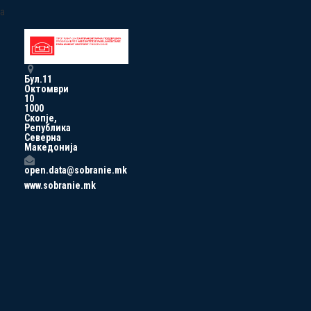
a
Бул.11
Октомври
10
1000
Скопје,
Република
Северна
Македонија
open.data@sobranie.mk
www.sobranie.mk