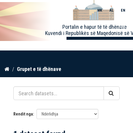
MK
AL
EN
Toggle
Portalin e hapur të të dhënave
naviga
Kuvendi i Republikës së Maqedonisë së V
Kalo
Grupet e të dhënave
te
përmbajtja
Rendit nga