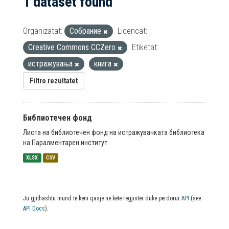
1 dataset found
Organizatat:
Собрание
Licencat:
Creative Commons CCZero
Etiketat:
истражувања
книга
Filtro rezultatet
Библиотечен фонд
Листа на библиотечен фонд на истражувачката библиотека
на Паралментарен институт
XLSX
CSV
Ju gjithashtu mund të keni qasje në këtë regjistër duke përdorur
API
(see
API Docs
).