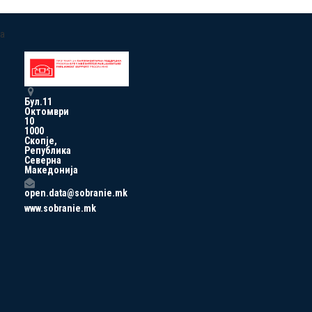
a
Бул.11
Октомври
10
1000
Скопје,
Република
Северна
Македонија
open.data@sobranie.mk
www.sobranie.mk