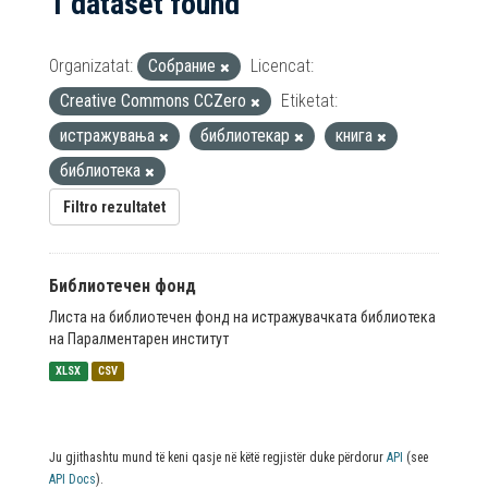
1 dataset found
Organizatat:
Собрание
Licencat:
Creative Commons CCZero
Etiketat:
истражувања
библиотекар
книга
библиотека
Filtro rezultatet
Библиотечен фонд
Листа на библиотечен фонд на истражувачката библиотека
на Паралментарен институт
XLSX
CSV
Ju gjithashtu mund të keni qasje në këtë regjistër duke përdorur
API
(see
API Docs
).