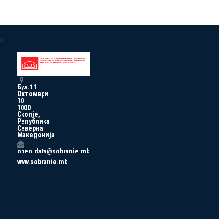
a
Бул.11
Октомври
10
1000
Скопје,
Република
Северна
Македонија
open.data@sobranie.mk
www.sobranie.mk