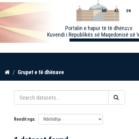
MK
AL
EN
Toggle
Portalin e hapur të të dhënave
naviga
Kuvendi i Republikës së Maqedonisë së V
Kalo
Grupet e të dhënave
te
përmbajtja
Rendit nga