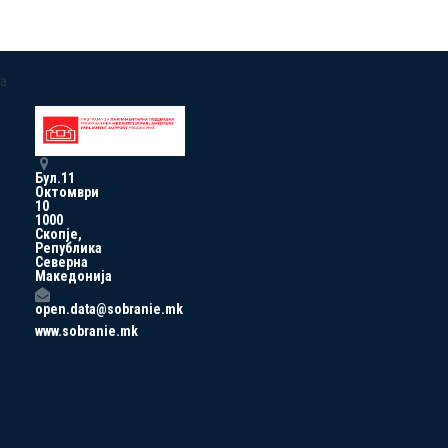
a
Бул.11
Октомври
10
1000
Скопје,
Република
Северна
Македонија
open.data@sobranie.mk
www.sobranie.mk