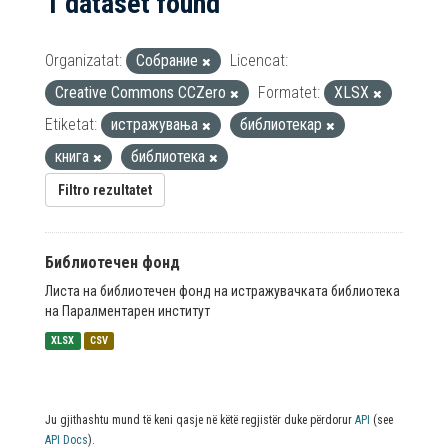
1 dataset found
Organizatat:
Собрание
Licencat:
Creative Commons CCZero
Formatet:
XLSX
Etiketat:
истражувања
библиотекар
книга
библиотека
Filtro rezultatet
Библиотечен фонд
Листа на библиотечен фонд на истражувачката библиотека
на Паралментарен институт
XLSX
CSV
Ju gjithashtu mund të keni qasje në këtë regjistër duke përdorur
API
(see
API Docs
).