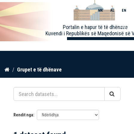
MK
AL
EN
Toggle
Portalin e hapur të të dhënave
naviga
Kuvendi i Republikës së Maqedonisë së V
Kalo
Grupet e të dhënave
te
përmbajtja
Rendit nga