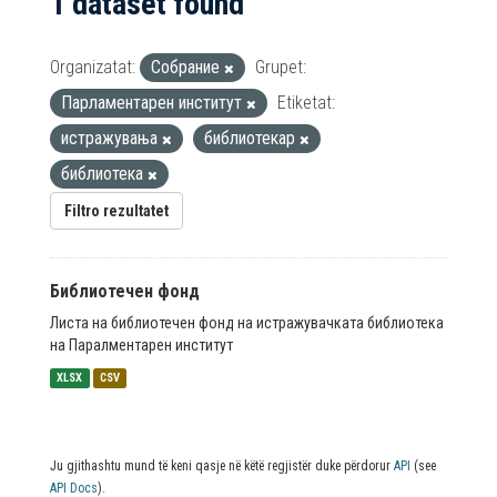
1 dataset found
Organizatat:
Собрание
Grupet:
Парламентарен институт
Etiketat:
истражувања
библиотекар
библиотека
Filtro rezultatet
Библиотечен фонд
Листа на библиотечен фонд на истражувачката библиотека
на Паралментарен институт
XLSX
CSV
Ju gjithashtu mund të keni qasje në këtë regjistër duke përdorur
API
(see
API Docs
).