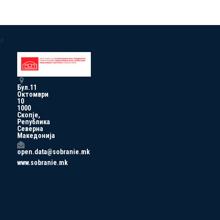
a
Бул.11
Октомври
10
1000
Скопје,
Република
Северна
Македонија
open.data@sobranie.mk
www.sobranie.mk