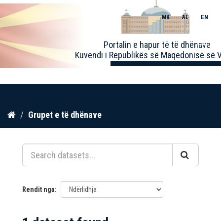
MK
AL
EN
Toggle
Portalin e hapur të të dhënave
naviga
Kuvendi i Republikës së Maqedonisë së V
Kalo
Grupet e të dhënave
te
përmbajtja
Rendit nga