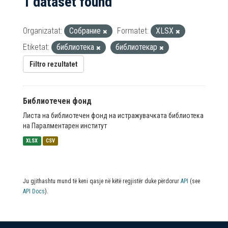
1 dataset found
Organizatat:
Собрание
Formatet:
XLSX
Etiketat:
библиотека
библиотекар
Filtro rezultatet
Библиотечен фонд
Листа на библиотечен фонд на истражувачката библиотека
на Паралментарен институт
XLSX
CSV
Ju gjithashtu mund të keni qasje në këtë regjistër duke përdorur
API
(see
API Docs
).