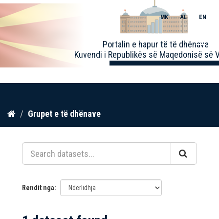
MK
AL
EN
Toggle
Portalin e hapur të të dhënave
naviga
Kuvendi i Republikës së Maqedonisë së V
Kalo
Grupet e të dhënave
te
përmbajtja
Rendit nga