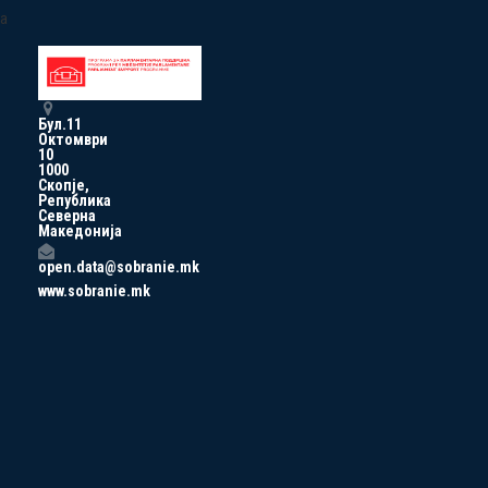
a
Бул.11
Октомври
10
1000
Скопје,
Република
Северна
Македонија
open.data@sobranie.mk
www.sobranie.mk