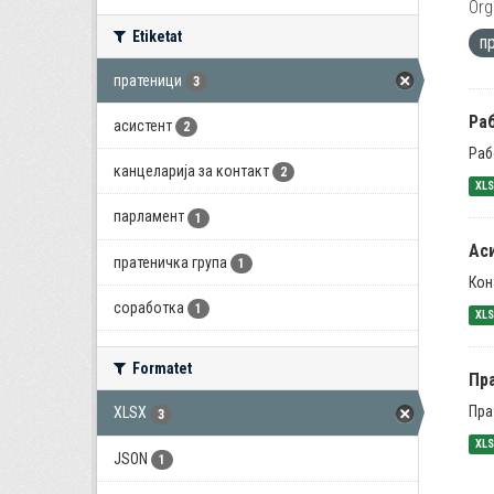
Org
Etiketat
п
пратеници
3
Раб
асистент
2
Раб
канцеларија за контакт
2
XL
парламент
1
Ас
пратеничка група
1
Кон
соработка
1
XL
Formatet
Пра
Пра
XLSX
3
XL
JSON
1