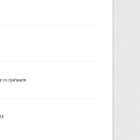
е со граѓаните
24