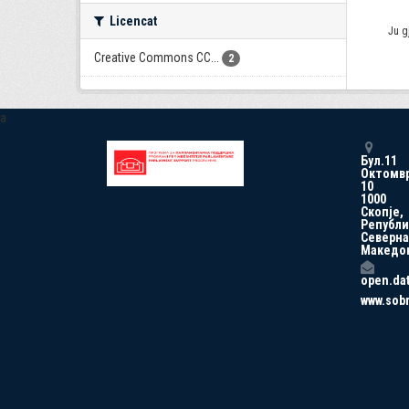
Licencat
Ju g
Creative Commons CC...
2
a
Бул.11
Октомв
10
1000
Скопје,
Републи
Северна
Македо
open.da
www.sob