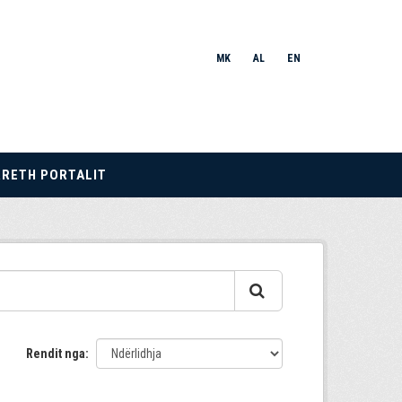
MK
AL
EN
RRETH PORTALIT
Rendit nga