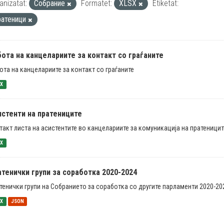
anizatat:
Собрание
Formatet:
XLSX
Etiketat:
ратеници
ота на канцелариите за контакт со граѓаните
ота на канцелариите за контакт со граѓаните
SX
истенти на пратениците
такт листа на асистентите во канцелариите за комуникација на пратеницит
SX
тенички групи за соработка 2020-2024
тенички групи на Собранието за соработка со другите парламенти 2020-20
SX
JSON