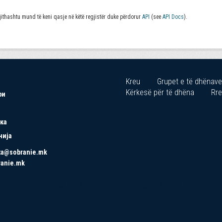
jithashtu mund të keni qasje në këtë regjistër duke përdorur
API
(see
API Docs
).
Kreu
Grupet e të dhënave
Kërkesë për të dhëna
Rre
ри
ка
нија
ta@sobranie.mk
ranie.mk
Copyrights © 2021 All Rights Reserved by Asseco SEE.