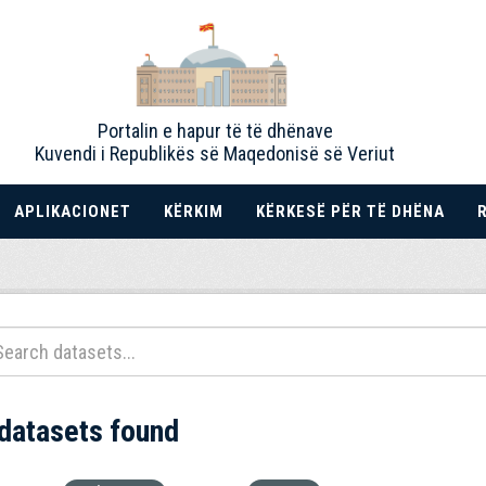
Portalin e hapur të të dhënave
Kuvendi i Republikës së Maqedonisë së Veriut
APLIKACIONET
KËRKIM
KËRKESË PËR TË DHËNA
 datasets found