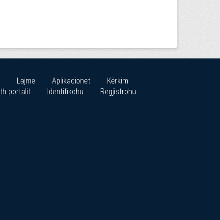
Lajme
Aplikacionet
Kërkim
th portalit
Identifikohu
Regjistrohu