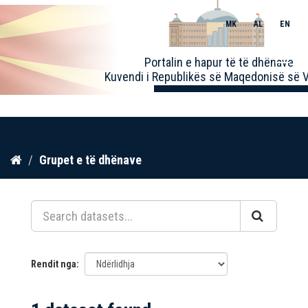
MK
AL
EN
Toggle
Portalin e hapur të të dhënave
naviga
Kuvendi i Republikës së Maqedonisë së V
Kalo
Grupet e të dhënave
te
përmbajtja
Rendit nga