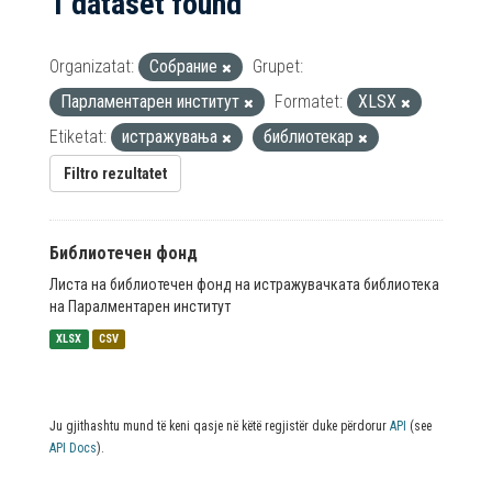
1 dataset found
Organizatat:
Собрание
Grupet:
Парламентарен институт
Formatet:
XLSX
Etiketat:
истражувања
библиотекар
Filtro rezultatet
Библиотечен фонд
Листа на библиотечен фонд на истражувачката библиотека
на Паралментарен институт
XLSX
CSV
Ju gjithashtu mund të keni qasje në këtë regjistër duke përdorur
API
(see
API Docs
).