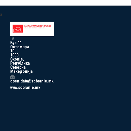
a
Бул.11
Октомври
10
1000
Скопје,
Република
Северна
Македонија
open.data@sobranie.mk
www.sobranie.mk