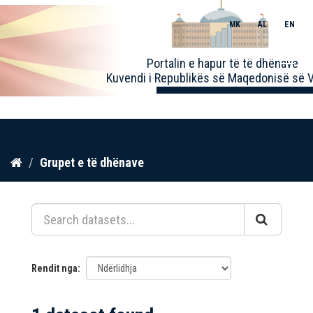
MK
AL
EN
Toggle
Portalin e hapur të të dhënave
naviga
Kuvendi i Republikës së Maqedonisë së V
Kalo
Grupet e të dhënave
te
përmbajtja
Rendit nga