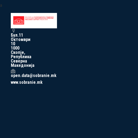
a
Бул.11
Октомври
10
1000
Скопје,
Република
Северна
Македонија
open.data@sobranie.mk
www.sobranie.mk