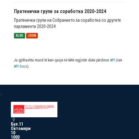
Пратенички групи за соработка 2020-2024
Пратенички групи на Собранието за соработка со другите
парламенти 2020-2024
XLSX
JSON
Ju gjithashtu mund të keni qasje në këtë regjistër duke përdorur
API
(see
API Docs
).
a
Бул.11
Октомври
10
1000