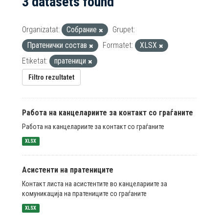
3 datasets found
Organizatat:
Собрание
Grupet:
Пратенички состав
Formatet:
XLSX
Etiketat:
пратеници
Filtro rezultatet
Работа на канцелариите за контакт со граѓаните
Работа на канцелариите за контакт со граѓаните
XLSX
Асистенти на пратениците
Контакт листа на асистентите во канцелариите за
комуникација на пратениците со граѓаните
XLSX