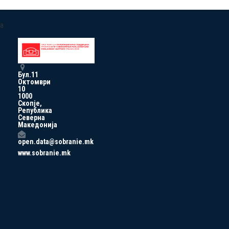
a
Бул.11
Октомври
10
1000
Скопје,
Република
Северна
Македонија
open.data@sobranie.mk
www.sobranie.mk