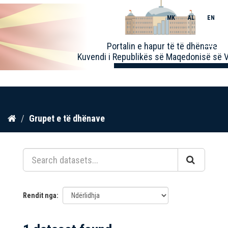
MK
AL
EN
Toggle
Portalin e hapur të të dhënave
naviga
Kuvendi i Republikës së Maqedonisë së V
Kalo
Grupet e të dhënave
te
përmbajtja
Rendit nga