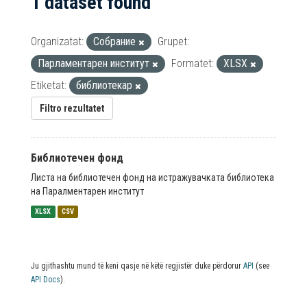
1 dataset found
Organizatat:
Собрание
Grupet:
Парламентарен институт
Formatet:
XLSX
Etiketat:
библиотекар
Filtro rezultatet
Библиотечен фонд
Листа на библиотечен фонд на истражувачката библиотека
на Паралментарен институт
XLSX
CSV
Ju gjithashtu mund të keni qasje në këtë regjistër duke përdorur
API
(see
API Docs
).